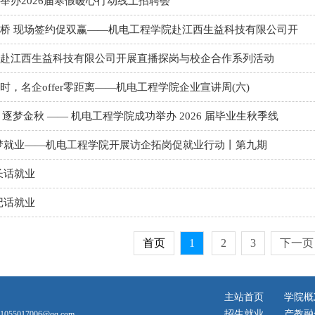
举办2026届寒假暖心行动线上招聘会
桥 现场签约促双赢——机电工程学院赴江西生益科技有限公司开
赴江西生益科技有限公司开展直播探岗与校企合作系列活动
时，名企offer零距离——机电工程学院企业宣讲周(六)
，逐梦金秋 —— 机电工程学院成功举办 2026 届毕业生秋季线
梦就业——机电工程学院开展访企拓岗促就业行动丨第九期
长话就业
记话就业
首页
1
2
3
下一页
主站首页
学院概
招生就业
产教融
5017006@qq.com