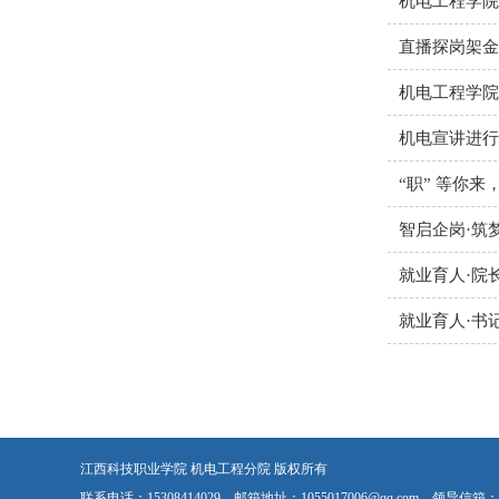
机电工程学院
直播探岗架金
机电工程学院
机电宣讲进行
“职” 等你来
智启企岗·筑
就业育人·院
就业育人·书
江西科技职业学院 机电工程分院 版权所有
联系电话：15308414029 邮箱地址：1055017006@qq.com 领导信箱：105